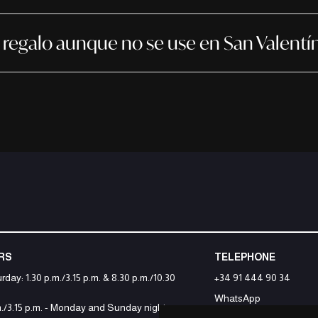
 regalo aunque no se use en San Valentí
RS
TELEPHONE
day: 1.30 p.m./3.15 p.m. & 8.30 p.m./10.30
+34 91 444 90 34
WhatsApp
./3.15 p.m. - Monday and Sunday nights