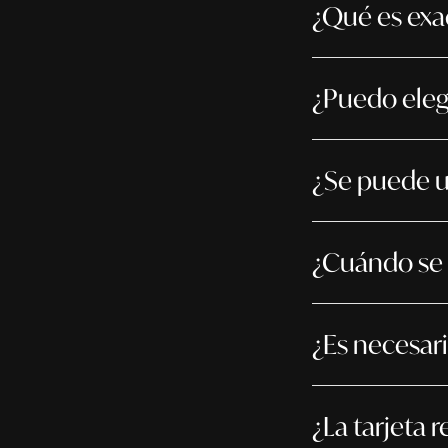
¿Qué es exa
¿Puedo elegi
¿Se puede us
¿Cuándo se p
¿Es necesari
¿La tarjeta 